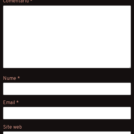
Comentariu
*
Nume
*
Email
*
Site web