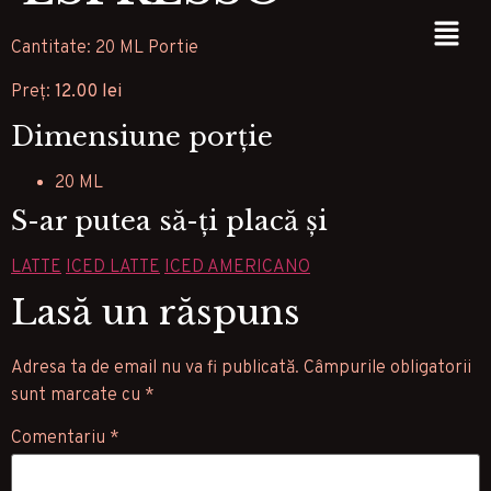
Cantitate: 20 ML Portie
Preț:
12.00 lei
Dimensiune porție
20 ML
S-ar putea să-ți placă și
LATTE
ICED LATTE
ICED AMERICANO
Lasă un răspuns
Adresa ta de email nu va fi publicată.
Câmpurile obligatorii
sunt marcate cu
*
Comentariu
*